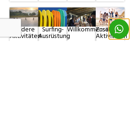
Andere
Surfing-
Willkommensdinner
Zusätzliche
Aktivitäten
Ausrüstung
Aktivitäten
Buchungsformular
*obligatorisches Ausfüllen
Persönliche Angaben