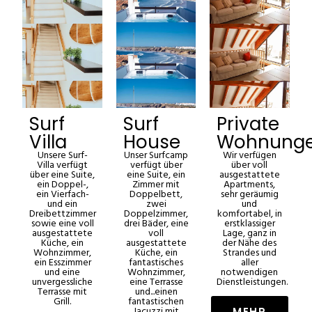
Surf
Surf
Private
Villa
House
Wohnung
Unsere Surf-
Unser Surfcamp
Wir verfügen
Villa verfügt
verfügt über
über voll
über eine Suite,
eine Suite, ein
ausgestattete
ein Doppel-,
Zimmer mit
Apartments,
ein Vierfach-
Doppelbett,
sehr geräumig
und ein
zwei
und
Dreibettzimmer
Doppelzimmer,
komfortabel, in
sowie eine voll
drei Bäder, eine
erstklassiger
ausgestattete
voll
Lage, ganz in
Küche, ein
ausgestattete
der Nähe des
Wohnzimmer,
Küche, ein
Strandes und
ein Esszimmer
fantastisches
aller
und eine
Wohnzimmer,
notwendigen
unvergessliche
eine Terrasse
Dienstleistungen.
Terrasse mit
und...einen
Grill.
fantastischen
Jacuzzi mit
MEHR