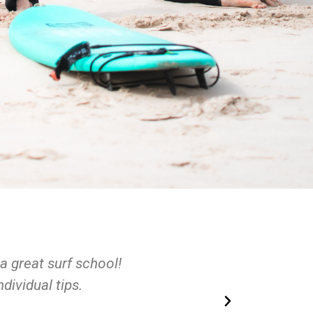
p
lities in a great location. Hosts are super helpful,
 Surf lessons were Insanely fun for beginners and
h! Thanks Escola team, hope to see you soon.