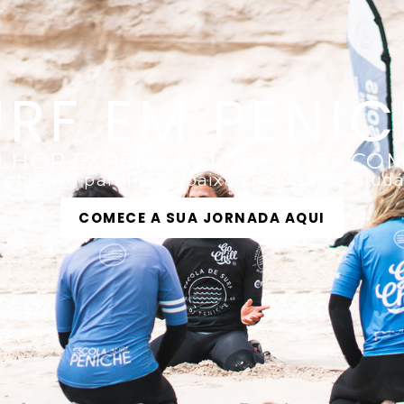
URF EM PENIC
LHOR EXPERIÊNCIA DE SURF CO
bjetivo partilhar a paixão pelo surf e ajudá-
COMECE A SUA JORNADA AQUI