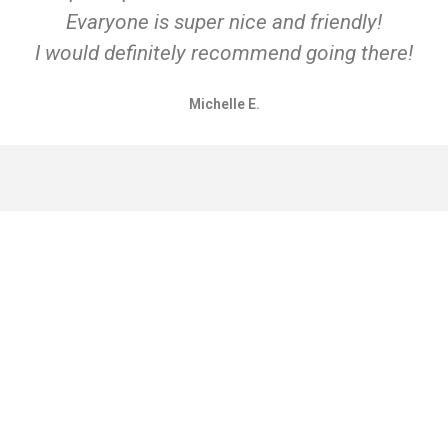
All the best!!
Charlie
TAMOS
r Bastos, Travessa
,