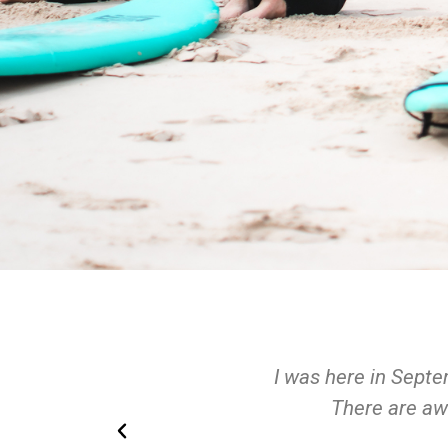
at surf school!
Best surting tri
ual tips.
always friendl
intermedia