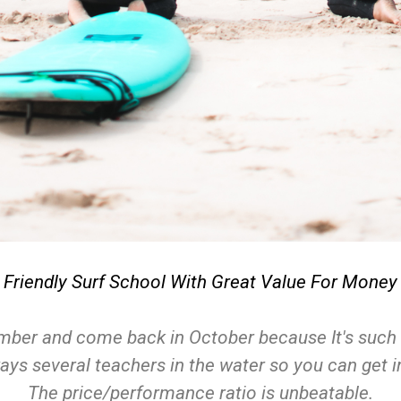
10/10 Surfing Tri
p in Penichel Nice and cleon Hostel with decent faci
y and looking to help you out as much os possible.
te levels. Could not rate these guys highly enoug