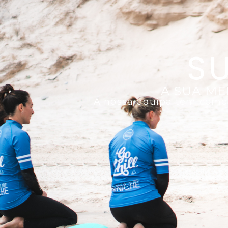
S
A SUA ME
A nossa equipa tem como o