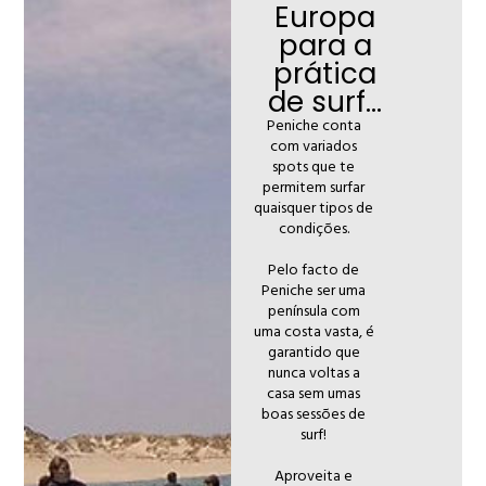
Europa
para a
prática
de surf...
Peniche conta
com variados
spots que te
permitem surfar
quaisquer tipos de
condições.
Pelo facto de
Peniche ser uma
península com
uma costa vasta, é
garantido que
nunca voltas a
casa sem umas
boas sessões de
surf!
Aproveita e