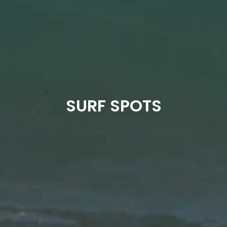
SURF SPOTS