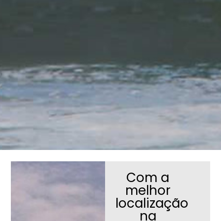
Com a
melhor
localização
na