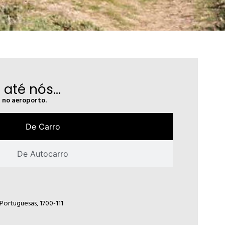
até nós...
r no aeroporto.
De Carro
De Autocarro
ortuguesas, 1700-111