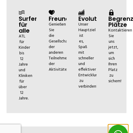
Surfen
Freundschaften
Evolution
Begrenz
für
Plätze
Genießen
Unser
alle
Sie
Hauptziel
Kontaktieren
die
ist
Sie
ATL
Gesellschaft
es,
uns
für
der
Spaß
jetzt,
Kinder
anderen
mit
um
bis
Teilnehmer
schneller
sich
12
der
und
Ihren
Jahre
Aktivitäten!
effektiver
Platz
und
Entwicklung
zu
Kliniken
zu
sichern!
für
verbinden!
über
12
Jahre.