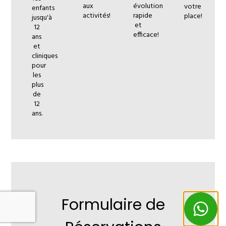
aux
évolution
votre
enfants
activités!
rapide
place!
jusqu'à
et
12
efficace!
ans
et
cliniques
pour
les
plus
de
12
ans.
Formulaire de