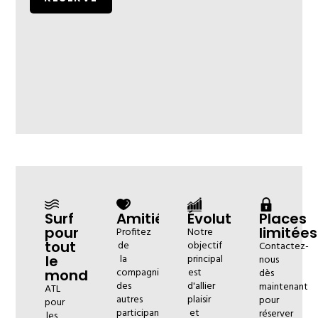
Surf
Amitiés
Évolution
Places
pour
limitées
Profitez
Notre
tout
de
objectif
Contactez-
le
la
principal
nous
compagnie
est
monde
dès
des
d'allier
maintenant
ATL
autres
plaisir
pour
pour
participants
et
réserver
les